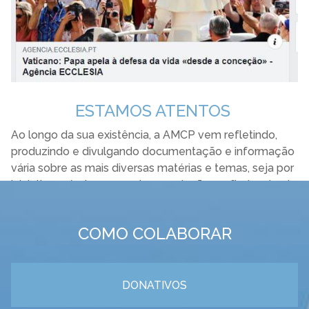
ESTAMOS ATENTOS
Ao longo da sua existência, a AMCP vem refletindo,
produzindo e divulgando documentação e informação
vária sobre as mais diversas matérias e temas, seja por
iniciativa própria enquando associação profissional seja
acolhendo os contributos de outras pessoas ou
entidades.
COMO COLABORAR
A associação está de modo especial atenta às
questões prementes relacionadas com a defesa da
vida e da dignidade da pessoa humana.
DONATIVOS
A reflexão e investigação e, quando necessária,
intervenção social, são realizadas em atenção às